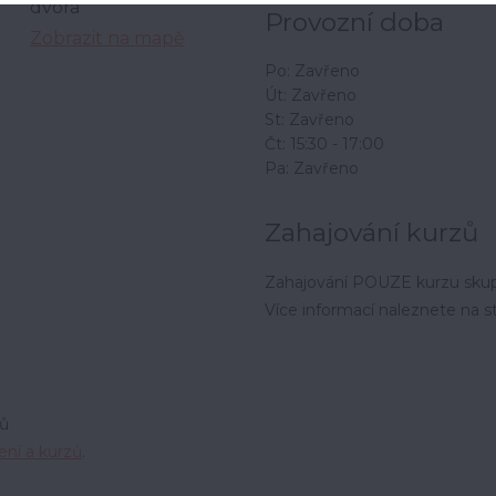
dvora
Provozní doba
Zobrazit na mapě
Po: Zavřeno
Út: Zavřeno
St: Zavřeno
Čt: 15:30 - 17:00
Pa: Zavřeno
Zahajování kurzů
Zahajování POUZE kurzu skup
Více informací naleznete na 
zů
ení a kurzů
.