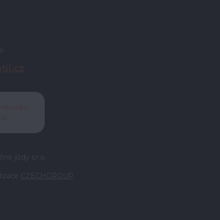
30
il.cz
acebooku:
vi
é jízdy s.r.o.
lizace
CZECHGROUP