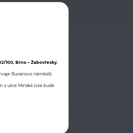
32/100, Brno – Žabovřesky.
Kuřim
amvaje Burianovo náměstí).
 z ulice Minská (vše bude
Legionářská 1550
664 34 Kuřim
Zobrazit na mapě