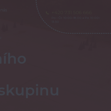
 nás
+420 731 506 666
Po – Čt: 10:00–18:00 a Pá: 10:00–
13:30
u
ního
 skupinu