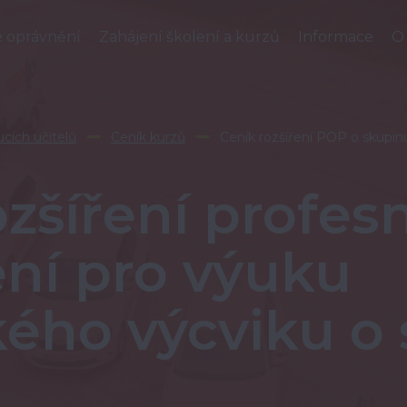
é oprávnění
Zahájení školení a kurzů
Informace
O
cích učitelů
Ceník kurzů
Ceník rozšíření POP o skupin
ozšíření profes
ní pro výuku
kého výcviku o