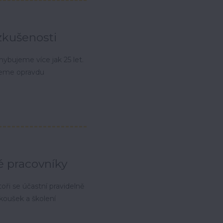
zkušenosti
hybujeme více jak 25 let.
jeme opravdu
é pracovníky
toři se účastní pravidelně
koušek a školení