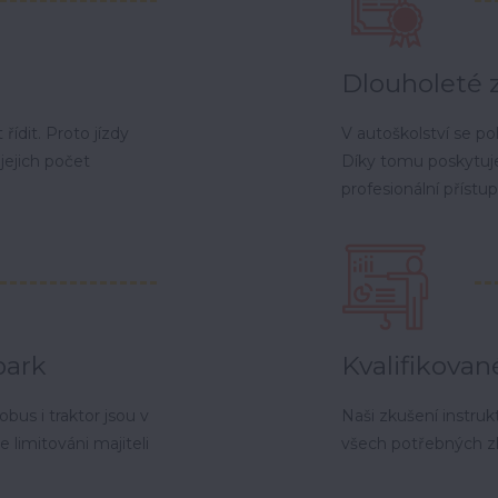
Dlouholeté 
řídit. Proto jízdy
V autoškolství se po
jejich počet
Díky tomu poskytu
profesionální přístup
park
Kvalifikovan
bus i traktor jsou v
Naši zkušení instruk
 limitováni majiteli
všech potřebných z