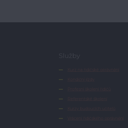
Služby
Kurz na řidičské oprávnění
Kondiční jízdy
Profesní školení řidičů
Referentské školení
Kurzy budoucích učitelů
Vrácení řidičského oprávnění