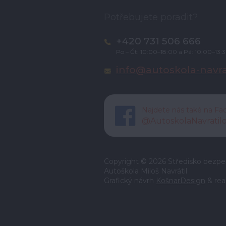
Potřebujete poradit?
+420 731 506 666
Po – Čt: 10:00–18:00 a Pá: 10:00–13:
info@autoskola-navrat
Najdete nás také na F
@AutoskolaNavratilo
Copyright © 2026 Středisko bezpečn
Autoškola Miloš Navrátil
Grafický návrh
KošnarDesign
& rea