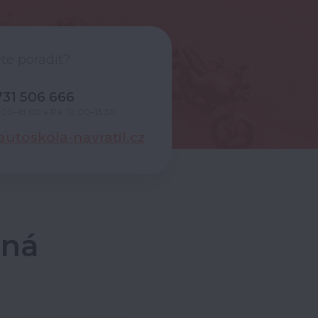
te poradit?
31 506 666
0:00–18:00 a Pá: 10:00–13:30
utoskola-navratil.cz
ená