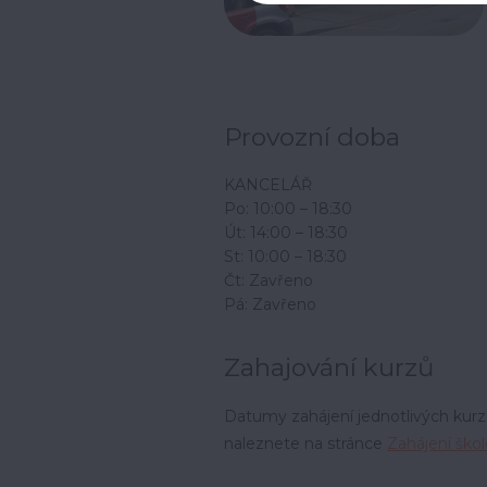
Provozní doba
KANCELÁŘ
Po: 10:00 – 18:30
Út: 14:00 – 18:30
St: 10:00 – 18:30
Čt: Zavřeno
Pá: Zavřeno
Zahajování kurzů
Datumy zahájení jednotlivých kur
naleznete na stránce
Zahájení škol