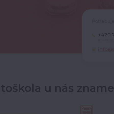
Potřebuje
+420 7
Po – Čt: 1
info@a
toškola u nás znam