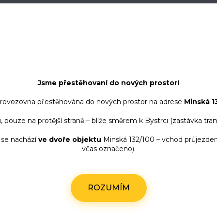
Jsme přestěhovaní do nových prostor!
 provozovna přestěhována do nových prostor na adrese
Minská 1
rno
Provozovna 
, pouze na protější straně – blíže směrem k Bystrci (zastávka tr
 se nachází
ve dvoře objektu
Minská 132/100 – vchod průjezdem
včas označeno).
Minská 132/100
616 00 Brno
autoškola ve dvoře
ROZUMÍM
objektu
vstup průjezdem do