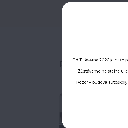
Od 11. května 2026 je naše
Provozovna B
Zůstáváme na stejné ulici
Pozor – budova autoškoly