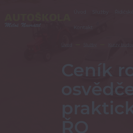
Úvod
Služby
Řidičsk
Kontakt
Úvod
Služby
Kurzy budou
Ceník r
osvědče
praktic
ŘO