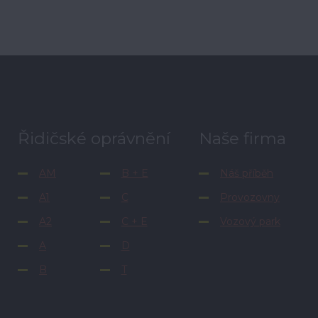
Řidičské oprávnění
Naše firma
AM
B + E
Náš příběh
A1
C
Provozovny
A2
C + E
Vozový park
A
D
B
T