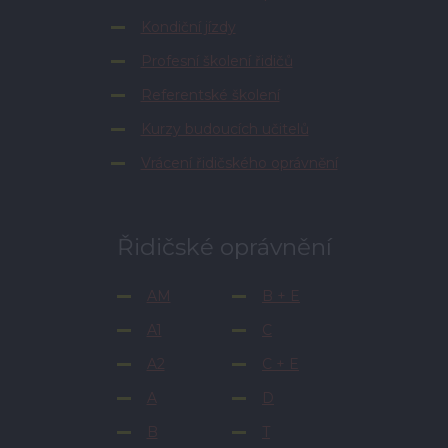
Kondiční jízdy
Profesní školení řidičů
Referentské školení
Kurzy budoucích učitelů
Vrácení řidičského oprávnění
Řidičské oprávnění
AM
B + E
A1
C
A2
C + E
A
D
B
T