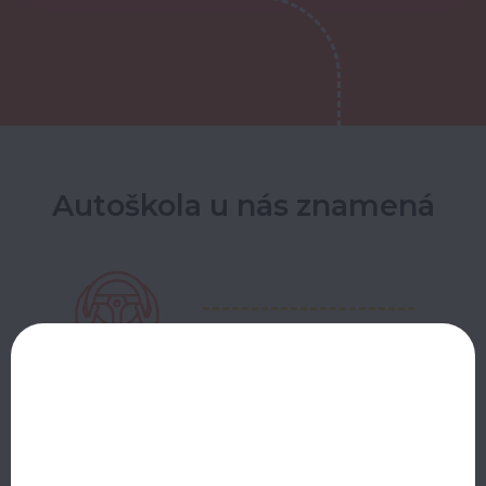
Autoškola u nás znamená
Poctivé jízdy
Naším cílem je vás naučit řídit. Proto jízdy
nekrátíme a dodržujeme jejich počet