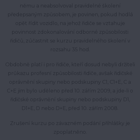
němu a neabsolvoval pravidelné školení
předepsaným způsobem, je povinen, pokud hodlá
opět řídit vozidlo, na jehož řidiče se vztahuje
povinnost zdokonalování odborné způsobilosti
řidičů, zúčastnit se kurzu pravidelného školení v
rozsahu 35 hod.
Obdobně platí i pro řidiče, kteří dosud nebyli držiteli
průkazu profesní způsobilosti řidiče, avšak řidičské
oprávnění skupiny nebo podskupiny C1, C1+E, C a
C+E jim bylo uděleno před 10. zářím 2009, a jde-li o
řidičské oprávnění skupiny nebo podskupiny D1,
D1+E, D nebo D+E, před 10. zářím 2008.
Zrušení kurzu po závazném podání přihlášky je
zpoplatněno.