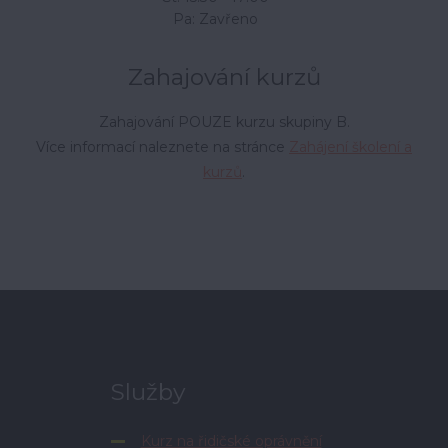
Pa: Zavřeno
Zahajování kurzů
Zahajování POUZE kurzu skupiny B.
Více informací naleznete na stránce
Zahájení školení a
kurzů
.
Služby
Kurz na řidičské oprávnění