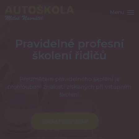
Menu
Pravidelné profesní
školení řidičů
Předmětem pravidelného školení je
prohloubení znalostí získaných při vstupním
školení.
POSLAT POPTÁVKU