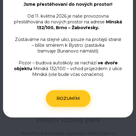
Jsme přestěhovaní do nových prostor!
Od 11. května 2026 je naše provozovna
přestěhována do nových prostor na adrese
Minská
132/100, Brno – Žabovřesky.
Zůstáváme na stejné ulici, pouze na protější straně
Dlouholeté zkušenosti
– blíže směrem k Bystrci (zastávka
tramvaje Burianovo náměstí).
V autoškolství se pohybujeme více jak 25 let.
Pozor – budova autoškoly se nachází
ve dvoře
Díky tomu poskytujeme opravdu
objektu
Minská 132/100 – vchod průjezdem z ulice
profesionální přístup
Minská (vše bude včas označeno).
ROZUMÍM
Vlastní vozový park
Všechny automobily, autobus i traktor jsou v