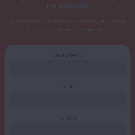
na cokoliv
Vyplňte níže uvedený formulář a my se ozveme.
Položky označené * jsou povinné
Vaše jméno
E-mail
*
Telefon