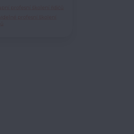
upní profesní školení řidičů
videlné profesní školení
čů