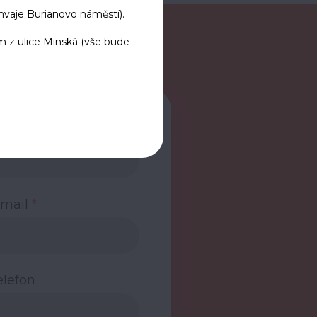
amvaje Burianovo náměstí).
 z ulice Minská (vše bude
e jméno
-mail
*
elefon