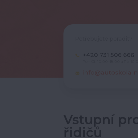
Potřebujete poradit?
+420 731 506 666
Po – Čt: 10:00–18:00 a Pá: 10:
info@autoskola-na
Vstupní pro
řidičů