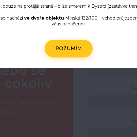
, pouze na protější straně – blíže směrem k Bystrci (zastávka tr
 se nachází
ve dvoře objektu
Minská 132/100 – vchod průjezdem
včas označeno).
ám
ROZUMÍM
u
Vaš
nebo se
 cokoliv
E
ulář a my se ozveme.
ovinné
T