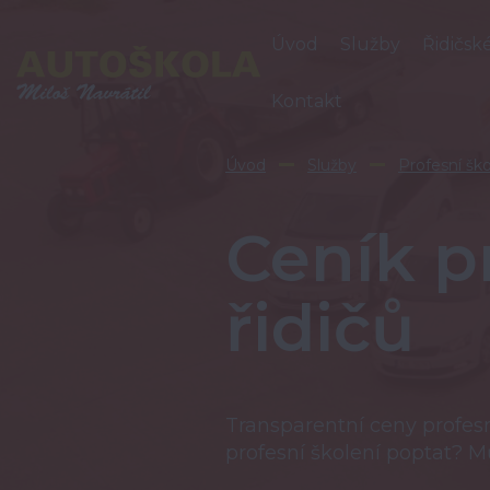
Úvod
Služby
Řidičsk
Kontakt
Úvod
Služby
Profesní ško
Ceník p
řidičů
Transparentní ceny profesn
profesní školení poptat? 