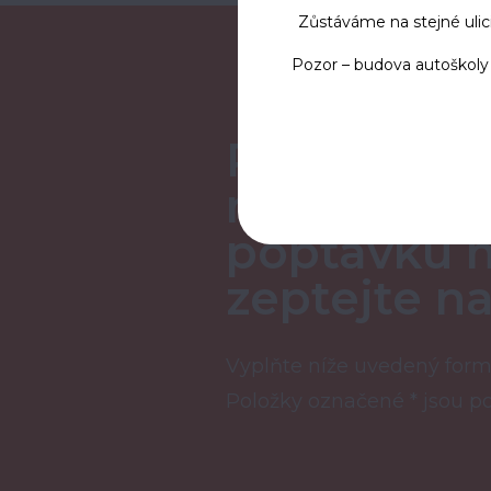
Zůstáváme na stejné ulici
Pozor – budova autoškoly
Pošlete n
nezávazno
poptávku 
zeptejte na
Vyplňte níže uvedený form
Položky označené * jsou p