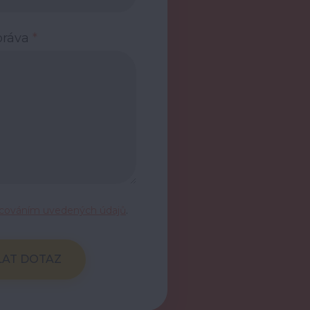
práva
*
acováním uvedených údajů
.