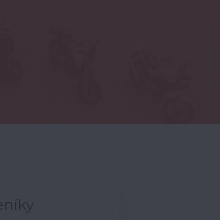
eníky