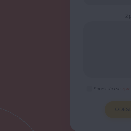
Z
Souhlasím se
zpr