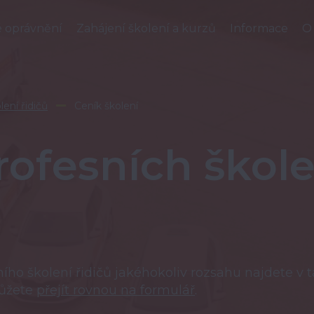
é oprávnění
Zahájení školení a kurzů
Informace
O
lení řidičů
Ceník školení
rofesních škole
ího školení řidičů jakéhokoliv rozsahu najdete v 
Můžete
přejít rovnou na formulář
.