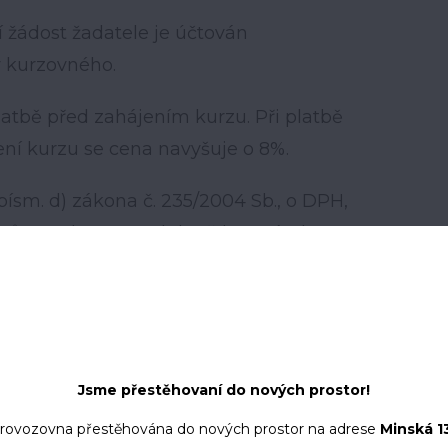
í žádost žadatele je účtován
 kurzovného.
latbě před zahájením kurzu. Při platbě
ení kurzu se cena navyšuje o 8%.
1 písm. d) zákona č. 235/2004 Sb., o DPH,
isů, osvobozeno od daně bez nároku na
PH
Jsme přestěhovaní do nových prostor!
 provozovna přestěhována do nových prostor na adrese
Minská 1