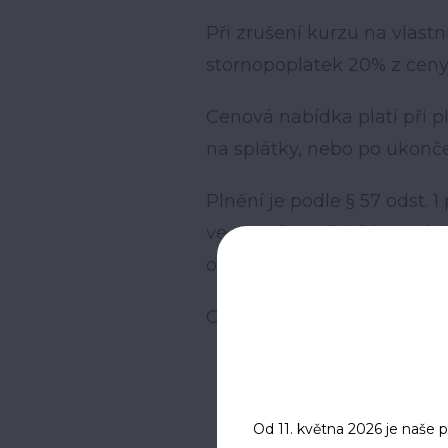
Při zrušení kurzu na vlastn
stornopoplatek 20% z ceny
Cenová nabídka platí při p
na splátky, nebo po ukonč
Plnění je podle § 57 odst. 
ve znění pozdějších předp
odpočet.
Ceny jsou uvedeny bez D
Od 11. května 2026 je naše